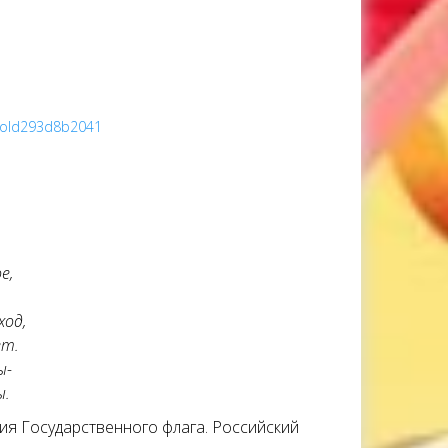
ProId293d8b2041
е,
,
ход,
ет.
ы-
ы.
ия Государственного флага. Российский