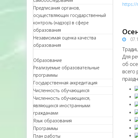
самообследования
https:/
Предписания органов,
осуществляющих государственный
контроль (надзор) в сфере
Осен
образования
Независимая оценка качества
07.
образования
Традиц
Для ре
Образование
об осе
Реализуемые образовательные
всего 
программы
праздн
Государственная аккредитация
Численность обучающихся
Численность обучающихся,
являющихся иностранными
гражданами
Язык образования
Программы
План работы