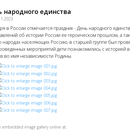
ь народного единства
11.2023
ря в России отмечается праздник - День народного единст
авлений об истории России ее героическом прошлом, а та
о народах населяющих Россию, в старшей группе был прове
роведенных мероприятий дети познакомились с историей в
в во имя независимости Родины.
e embedded image gallery online at: