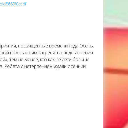
roId8669f0cedf
приятия, посвящённые времени года Осень.
орый помогает им закрепить представления
й», тем не менее, кто как не дети больше
в. Ребята с нетерпением ждали осенний