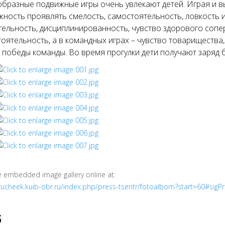
бразные подвижные игры очень увлекают детей. Играя и в
ность проявлять смелость, самостоятельность, ловкость и
ельность, дисциплинированность, чувство здорового сопе
оятельность, а в командных играх – чувство товарищества,
победы команды. Во время прогулки дети получают заряд 
e embedded image gallery online at:
/rucheek.kuib-obr.ru/index.php/press-tsentr/fotoalbom?start=60#sig
б