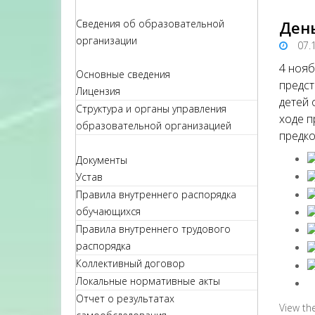
Сведения об образовательной
Ден
организации
07.
4 нояб
Основные сведения
предст
Лицензия
детей 
Структура и органы управления
ходе п
образовательной организацией
предко
Документы
Устав
Правила внутреннего распорядка
обучающихся
Правила внутреннего трудового
распорядка
Коллективный договор
Локальные нормативные акты
Отчет о результатах
View th