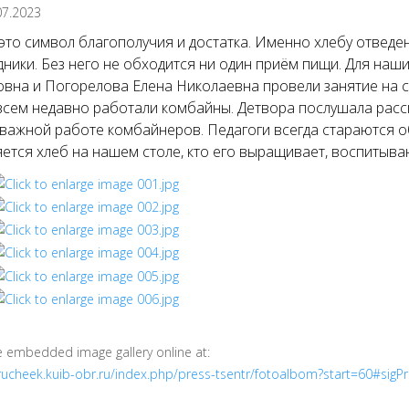
07.2023
 это символ благополучия и достатка. Именно хлебу отведен
дники. Без него не обходится ни один приём пищи. Для на
вна и Погорелова Елена Николаевна провели занятие на с
всем недавно работали комбайны. Детвора послушала расска
важной работе комбайнеров. Педагоги всегда стараются о
ется хлеб на нашем столе, кто его выращивает, воспитыва
e embedded image gallery online at:
/rucheek.kuib-obr.ru/index.php/press-tsentr/fotoalbom?start=60#si