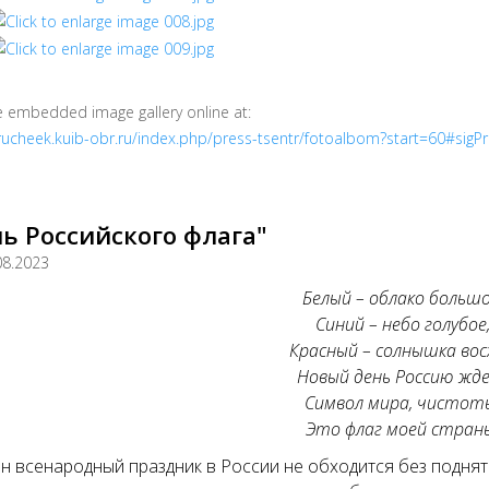
e embedded image gallery online at:
/rucheek.kuib-obr.ru/index.php/press-tsentr/fotoalbom?start=60#sig
ь Российского флага"
08.2023
Белый – облако большо
Синий – небо голубое
Красный – солнышка вос
Новый день Россию жд
Символ мира, чистот
Это флаг моей стран
н всенародный праздник в России не обходится без поднят