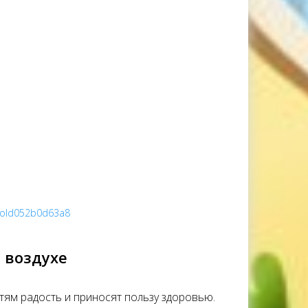
ProId052b0d63a8
 воздухе
тям радость и приносят пользу здоровью.