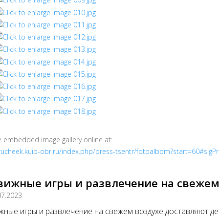
e embedded image gallery online at:
/rucheek.kuib-obr.ru/index.php/press-tsentr/fotoalbom?start=60#sig
вижные игры и развлечение на свежем
07.2023
ные игры и развлечение на свежем воздухе доставляют де