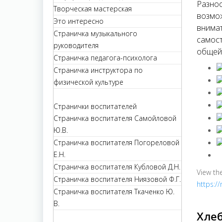
Разноо
Творческая мастерская
возмож
Это интересно
внимат
Страничка музыкального
самост
руководителя
общей 
Страничка педагога-психолога
Страничка инструктора по
физической культуре
Странички воспитателей
Страничка воспитателя Самойловой
Ю.В.
Страничка воспитателя Погореловой
Е.Н.
Страничка воспитателя Кубловой Д.Н.
View th
Страничка воспитателя Ниязовой Ф.Г.
https:/
Страничка воспитателя Ткаченко Ю.
В.
Хле