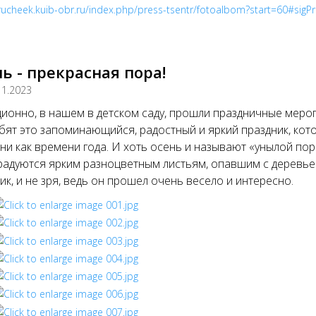
/rucheek.kuib-obr.ru/index.php/press-tsentr/fotoalbom?start=60#sigP
ь - прекрасная пора!
11.2023
ионно, в нашем в детском саду, прошли праздничные меро
бят это запоминающийся, радостный и яркий праздник, кот
ни как времени года. И хоть осень и называют «унылой поро
радуются ярким разноцветным листьям, опавшим с деревье
ик, и не зря, ведь он прошел очень весело и интересно.