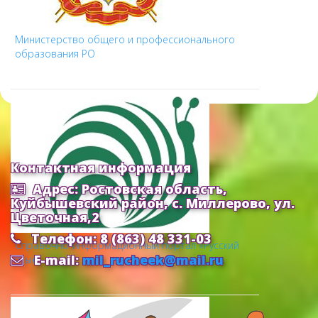
Министерство общего и профессионального
образования РО
Контактная информация
Адрес: Ростовская область,
Куйбышевский район, с. Миллерово, ул.
Цветочная,2
Телефон: 8 (863) 48 331-03
Cправочно-информационный портал «Русский
E-mail:
mil_rucheek@mail.ru
язык»