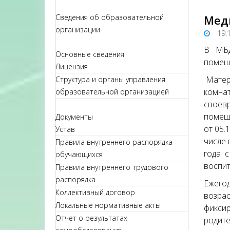
Сведения об образовательной
Мед
организации
19.
В МБДО
Основные сведения
помеще
Лицензия
Матер
Структура и органы управления
комнат
образовательной организацией
своевр
помеще
Документы
от 05.
Устав
числе 
Правила внутреннего распорядка
года с
обучающихся
воспит
Правила внутреннего трудового
распорядка
Ежегод
Коллективный договор
возрас
Локальные нормативные акты
фиксир
Отчет о результатах
родите