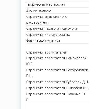
Творческая мастерская
Это интересно
Страничка музыкального
руководителя
Страничка педагога-психолога
Страничка инструктора по
физической культуре
Странички воспитателей
Страничка воспитателя Самойловой
Ю.В.
Страничка воспитателя Погореловой
Е.Н.
Страничка воспитателя Кубловой Д.Н.
Страничка воспитателя Ниязовой Ф.Г.
Страничка воспитателя Ткаченко Ю.
В.