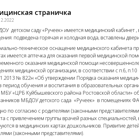
ицинская страничка
12.2022
У детском саду «Ручеек» имеется медицинский кабинет ,
ния: подведена горячая и холодная вода, вставлены двери
иально-техническое оснащение медицинского кабинета пр
ах имеется аптечка для оказания первой медицинской пом
еменного оказания медицинской помощи несовершеннолетн
ниях медицинской организации, в соответствии с п.6, п.
11.2013 № 822н «Об утверждении Порядка оказания медиц
в период обучения и воспитания в образовательных органи
 МБУ «ЦРБ Куйбышевского района Ростовской области» о
анников МБДОУ детского сада «Ручеек» в помещениях ФАП
но по согласию с родителями (законными представителям
та с привлечением группы врачей разных специальностей, 
уются в медицинских картах дошкольников. Привитие детей
лями (законными представителями).