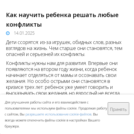
Как научить ребенка решать любые
конфликты
14.01.2025
Дети ссорятся: из-за игрушек, обидных слов, разных
взглядов на жизнь. Чем старше они становятся, тем
опасней и серьезней их конфликты.
Конфликты нужны нам для развития. Впервые они
появляются на втором году жизни, когда ребенок
начинает отделяться от мамы и осознавать свои
желания. Но особо острыми они становятся в
кризисе трех лет: ребенок уже умеет говорить и
высказывать свои желания, но взрослый не всегда
его слушает. Ребенок хочет еще одну конфету,
Для улучшения работы сайта и его взаимодействия с
взрослый отказывает — назревает конфликт. Именно
пользователями мы используем файлы cookie. Продолжая работу
Принять
в этот период важно отработать с ребенком разные
с сайтом, Вы
разрешаете использование cookie-файлов
. Вы
способы выхода из конфликта: уступать, не сдаваться,
всегда можете отключить файлы cookie в настройках Вашего
договариваться, отвлекаться на игру или другие дела.
браузера.
В течение жизни конфликты усложняются. Теперь они