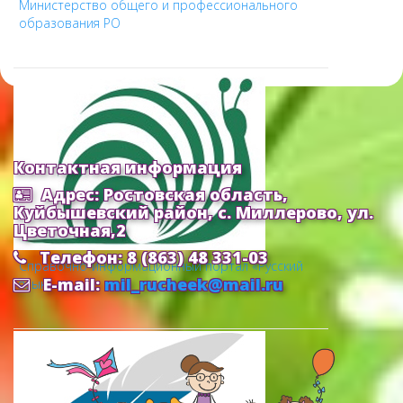
Министерство общего и профессионального
образования РО
Контактная информация
Адрес: Ростовская область,
Куйбышевский район, с. Миллерово, ул.
Цветочная,2
Телефон: 8 (863) 48 331-03
Cправочно-информационный портал «Русский
E-mail:
mil_rucheek@mail.ru
язык»