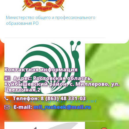
Министерство общего и профессионального
образования РО
Контактная информация
Адрес: Ростовская область,
Куйбышевский район, с. Миллерово, ул.
Цветочная,2
Телефон: 8 (863) 48 331-03
Cправочно-информационный портал «Русский
E-mail:
mil_rucheek@mail.ru
язык»