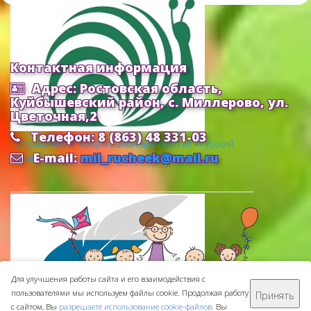
Контактная информация
Адрес: Ростовская область,
Куйбышевский район, с. Миллерово, ул.
Цветочная,2
Телефон: 8 (863) 48 331-03
Cправочно-информационный портал «Русский
E-mail:
mil_rucheek@mail.ru
язык»
Для улучшения работы сайта и его взаимодействия с
пользователями мы используем файлы cookie. Продолжая работу
Принять
МБДОУ ДС "Ручеек" © 2016-
2026
с сайтом, Вы
разрешаете использование cookie-файлов
. Вы