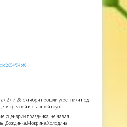
roId2654f54bf8
Так 27 и 28 октября прошли утренники под
дети средней и старшей групп.
е сценарии праздника, не давал
ень, Дождинка,Мокрина,Холодина.