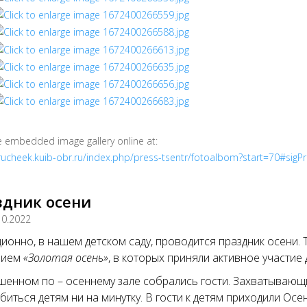
e embedded image gallery online at:
/rucheek.kuib-obr.ru/index.php/press-tsentr/fotoalbom?start=70#sigP
здник осени
10.2022
ионно, в нашем детском саду, проводится праздник осени. 
нием
«Золотая осень»
, в которых приняли активное участие 
шенном по – осеннему зале собрались гости. Захватывающи
биться детям ни на минутку. В гости к детям приходили Ос