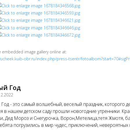
e embedded image gallery online at:
/rucheek.kuib-obr.ru/index.php/press-tsentr/fotoalbom?start=70#sig
ый Год
12.2022
Год - это самый волшебный, веселый праздник, которого дети
я в нашем детском саду прошли новогодние утренники. Кра
и, Дед Мороз и Снегурочка, Ворон,Метелица,тетя Жмотя, б
Ребята погрузились в мир чудес, приключений, невероятны