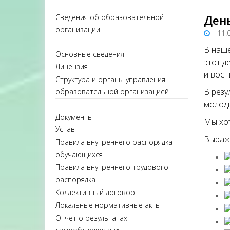
Сведения об образовательной
Ден
организации
11.
В наше
Основные сведения
этот д
Лицензия
и восп
Структура и органы управления
В резу
образовательной организацией
молоды
Документы
Мы хот
Устав
Выража
Правила внутреннего распорядка
обучающихся
Правила внутреннего трудового
распорядка
Коллективный договор
Локальные нормативные акты
Отчет о результатах