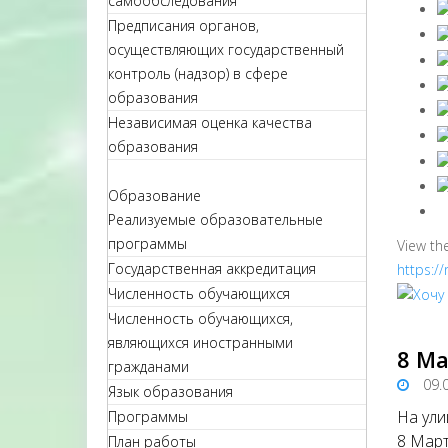
самообследования
Предписания органов,
осуществляющих государственный
контроль (надзор) в сфере
образования
Независимая оценка качества
образования
Образование
Реализуемые образовательные
программы
View th
Государственная аккредитация
https:/
Численность обучающихся
Численность обучающихся,
являющихся иностранными
8 М
гражданами
09.
Язык образования
На ули
Программы
8 Март
План работы