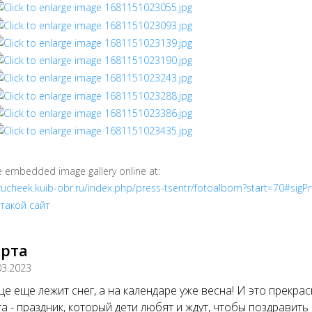
e embedded image gallery online at:
/rucheek.kuib-obr.ru/index.php/press-tsentr/fotoalbom?start=70#sig
арта
03.2023
це еще лежит снег, а на календаре уже весна! И это прекра
а - праздник, который дети любят и ждут, чтобы поздравить