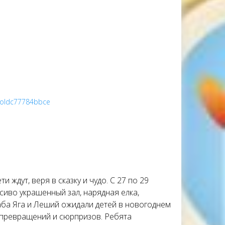
ProIdc77784bbce
 ждут, веря в сказку и чудо. С 27 по 29
сиво украшенный зал, нарядная елка,
аба Яга и Леший ожидали детей в новогоднем
х превращений и сюрпризов. Ребята