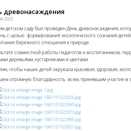
ь древонасаждения
04.2023
м детском саду был проведен День древонасаждения, кот
ень с целью формирования экологического сознания детей
итания бережного отношения к природе.
льтате совместной работы педагогов и воспитанников, тер
ми деревьями, кустарниками и цветами.
им, чтобы наших детей окружала красивая, здоровая, экол
ем огромную благодарность всем, принявшим участие в 