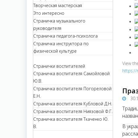
Творческая мастерская
Это интересно
Страничка музыкального
руководителя
Страничка педагога-психолога
Страничка инструктора по
физической культуре
View th
Странички воспитателей
https:/
Страничка воспитателя Самойловой
Ю.В.
Страничка воспитателя Погореловой
Пра
Е.Н.
30.
Страничка воспитателя Кубловой Д.Н.
Традиц
Страничка воспитателя Ниязовой Ф.Г.
назва
Страничка воспитателя Ткаченко Ю.
В укра
В.
рассла