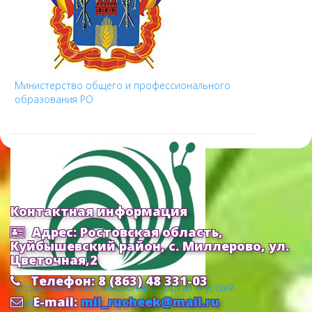
Министерство общего и профессионального
образования РО
Контактная информация
Адрес: Ростовская область,
Куйбышевский район, с. Миллерово, ул.
Цветочная,2
Телефон: 8 (863) 48 331-03
Cправочно-информационный портал «Русский
E-mail:
mil_rucheek@mail.ru
язык»