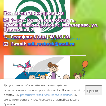
Контактная информация
Адрес: Ростовская область,
Куйбышевский район, с. Миллерово, ул.
Цветочная,2
Телефон: 8 (863) 48 331-03
Cправочно-информационный портал «Русский
E-mail:
mil_rucheek@mail.ru
язык»
Для улучшения работы сайта и его взаимодействия с
пользователями мы используем файлы cookie. Продолжая работу
Принять
МБДОУ ДС "Ручеек" © 2016-
2026
с сайтом, Вы
разрешаете использование cookie-файлов
. Вы
Сделано с ❤ в
ООО "Проводник"
всегда можете отключить файлы cookie в настройках Вашего
браузера.