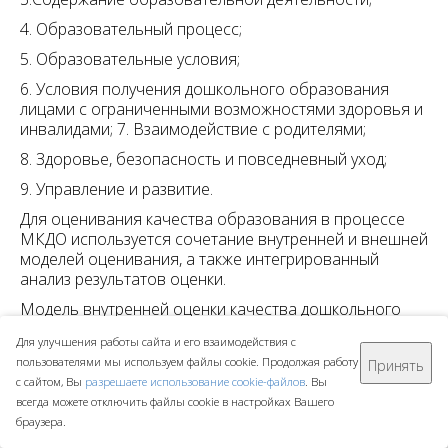
4. Образовательный процесс;
5. Образовательные условия;
6. Условия получения дошкольного образования
лицами с ограниченными возможностями здоровья и
инвалидами; 7. Взаимодействие с родителями;
8. Здоровье, безопасность и повседневный уход;
9. Управление и развитие.
Для оценивания качества образования в процессе
МКДО используется сочетание внутренней и внешней
моделей оценивания, а также интегрированный
анализ результатов оценки.
Модель внутренней оценки качества дошкольного
образования используется при проведении
Для улучшения работы сайта и его взаимодействия с
внутреннего мониторинга качества образования в
пользователями мы используем файлы cookie. Продолжая работу
Принять
ДОО и включает:
с сайтом, Вы
разрешаете использование cookie-файлов
. Вы
- самооценку педагогов ДОО.
всегда можете отключить файлы cookie в настройках Вашего
браузера.
- внутреннюю оценку качества дошкольного