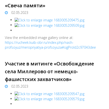
«Свеча памяти»
02.05.2023
View the embedded image gallery online at:
https://rucheek.kuib-obr.ru/index.php/nash-
profsoyuz/meropriyatiya-profsoyuza#sigProId2c97043dee
Участие в митинге «Освобождение
села Миллерово от немецко-
фашистских захватчиков»
02.05.2023