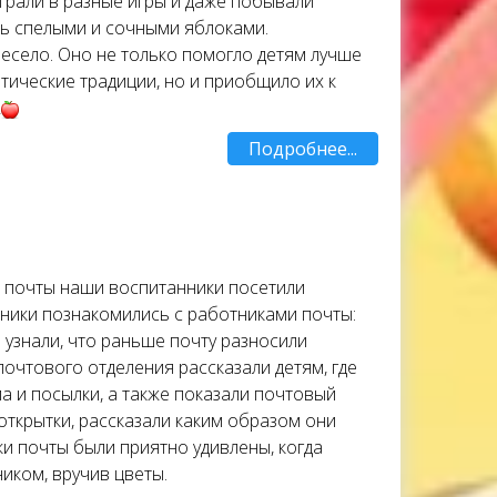
грали в разные игры и даже побывали
сь спелыми и сочными яблоками.
село. Оно не только помогло детям лучше
тические традиции, но и приобщило их к
Подробнее...
 почты наши воспитанники посетили
ники познакомились с работниками почты:
узнали, что раньше почту разносили
почтового отделения рассказали детям, где
а и посылки, а также показали почтовый
 открытки, рассказали каким образом они
ки почты были приятно удивлены, когда
ником, вручив цветы.