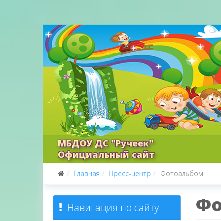
МБДОУ ДС "Ручеек"
Официальный сайт
Главная
Пресс-центр
Фотоальбом
Фо
Навигация по сайту