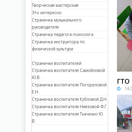
Творческая мастерская
Это интересно
Страничка музыкального
руководителя
Страничка педагога-психолога
Страничка инструктора по
физической культуре
Странички воспитателей
Страничка воспитателя Самойловой
Ю.В.
ГТО
Страничка воспитателя Погореловой
14.
Е.Н.
Страничка воспитателя Кубловой Д.Н.
Страничка воспитателя Ниязовой Ф.Г.
Страничка воспитателя Ткаченко Ю.
В.