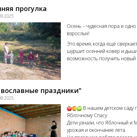
няя прогулка
09.2025
Осень – чудесная пора и одно
взрослых!
Это время, когда ещё сверкае
шуршит осенний ковёр и дышит
возможность получить новый 
авославные праздники"
08.2025
В нашем детском саду 
Яблочному Спасу.
Дети узнали, что Яблочный и
урожая и окончание лета.