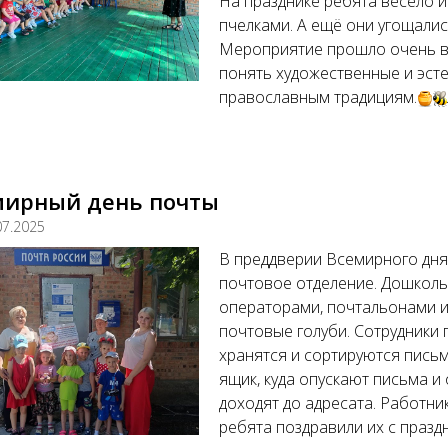
На празднике ребята весело и
пчелками. А ещё они угощали
Мероприятие прошло очень ве
понять художественные и эсте
православным традициям.
мирный день почты
07.2025
В преддверии Всемирного дня
почтовое отделение. Дошколь
операторами, почтальонами и 
почтовые голуби. Сотрудники 
хранятся и сортируются письм
ящик, куда опускают письма и
доходят до адресата. Работни
ребята поздравили их с празд