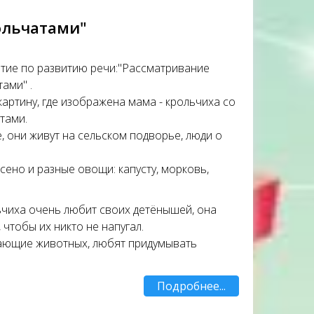
ольчатами"
ятие по развитию речи:"Рассматривание
ами" .
артину, где изображена мама - крольчиха со
тами.
 они живут на сельском подворье, люди о
сено и разные овощи: капусту, морковь,
льчиха очень любит своих детёнышей, она
чтобы их никто не напугал.
жающие животных, любят придумывать
Подробнее...