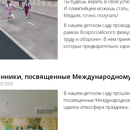
Ты будешь верить в свой успе
И олимпийцем можешь стать,
Медали, точно, получать!
В нашем детском саду провод
рамках Всероссийского физку
труду и обороне». В нем прин
которых предварительно зарег
енники, посвященные Международному
03.2025
В нашем детском саду прошли
посвященные Международному
царила атмосфера праздника, 