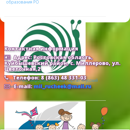
образования РО
Контактная информация
Адрес: Ростовская область,
Куйбышевский район, с. Миллерово, ул.
Цветочная,2
Телефон: 8 (863) 48 331-03
Cправочно-информационный портал «Русский
E-mail:
mil_rucheek@mail.ru
язык»