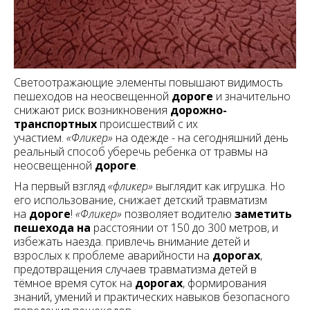
Светоотражающие элементы повышают видимость
пешеходов на неосвещенной
дороге
и значительно
снижают риск возникновения
дорожно-
транспортных
происшествий с их
участием.
«Фликер»
на одежде - на сегодняшний день
реальный способ уберечь ребенка от травмы на
неосвещенной
дороге
.
На первый взгляд
«фликер»
выглядит как игрушка. Но
его использование, снижает детский травматизм
на
дороге
!
«Фликер»
позволяет водителю
заметить
пешехода на
расстоянии от 150 до 300 метров, и
избежать наезда. привлечь внимание детей и
взрослых к проблеме аварийности на
дорогах
,
предотвращения случаев травматизма детей в
тёмное время суток на
дорогах
, формирования
знаний, умений и практических навыков безопасного