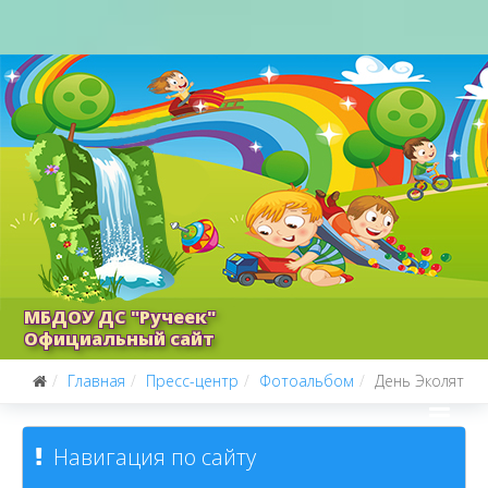
МБДОУ ДС "Ручеек"
Официальный сайт
Главная
Пресс-центр
Фотоальбом
День Эколят
Навигация по сайту