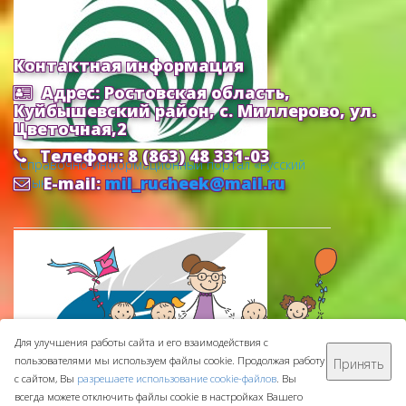
Контактная информация
Адрес: Ростовская область,
Куйбышевский район, с. Миллерово, ул.
Цветочная,2
Телефон: 8 (863) 48 331-03
Cправочно-информационный портал «Русский
E-mail:
mil_rucheek@mail.ru
язык»
Для улучшения работы сайта и его взаимодействия с
пользователями мы используем файлы cookie. Продолжая работу
Принять
МБДОУ ДС "Ручеек" © 2016-
2026
с сайтом, Вы
разрешаете использование cookie-файлов
. Вы
Сделано с ❤ в
ООО "Проводник"
всегда можете отключить файлы cookie в настройках Вашего