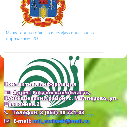
Министерство общего и профессионального
образования РО
Контактная информация
Адрес: Ростовская область,
Куйбышевский район, с. Миллерово, ул.
Цветочная,2
Телефон: 8 (863) 48 331-03
Cправочно-информационный портал «Русский
E-mail:
mil_rucheek@mail.ru
язык»