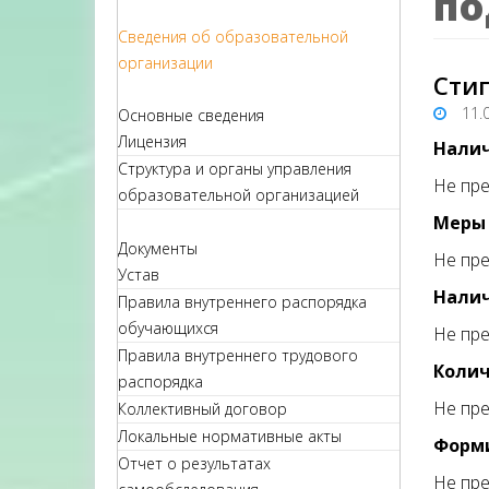
по
Сведения об образовательной
организации
Сти
11.
Основные сведения
Лицензия
Налич
Структура и органы управления
Не пре
образовательной организацией
Меры
Документы
Не пре
Устав
Налич
Правила внутреннего распорядка
обучающихся
Не пре
Правила внутреннего трудового
Колич
распорядка
Не пре
Коллективный договор
Локальные нормативные акты
Форми
Отчет о результатах
Не пре