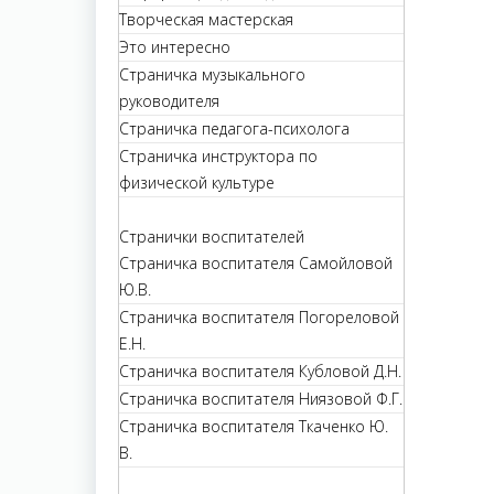
Творческая мастерская
Это интересно
Страничка музыкального
руководителя
Страничка педагога-психолога
Страничка инструктора по
физической культуре
Странички воспитателей
Страничка воспитателя Самойловой
Ю.В.
Страничка воспитателя Погореловой
Е.Н.
Страничка воспитателя Кубловой Д.Н.
Страничка воспитателя Ниязовой Ф.Г.
Страничка воспитателя Ткаченко Ю.
В.