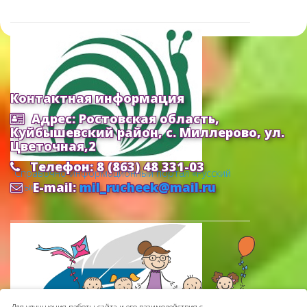
Контактная информация
Адрес: Ростовская область,
Куйбышевский район, с. Миллерово, ул.
Цветочная,2
Телефон: 8 (863) 48 331-03
Cправочно-информационный портал «Русский
E-mail:
mil_rucheek@mail.ru
язык»
Для улучшения работы сайта и его взаимодействия с