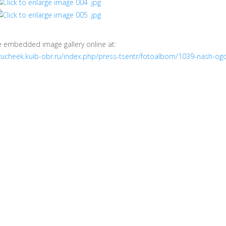
e embedded image gallery online at:
/rucheek.kuib-obr.ru/index.php/press-tsentr/fotoalbom/1039-nash-