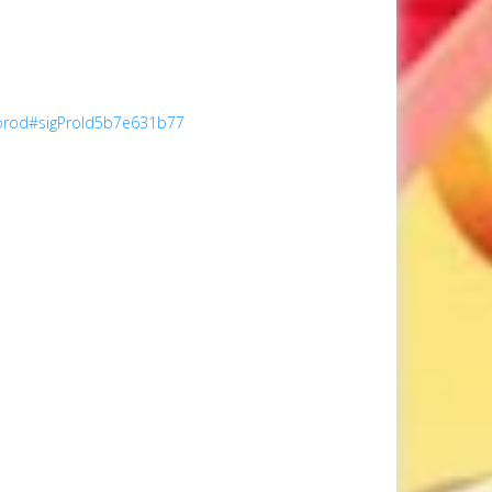
ogorod#sigProId5b7e631b77