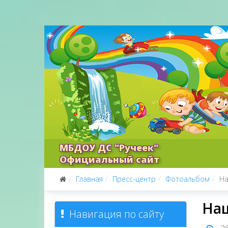
МБДОУ ДС "Ручеек"
Официальный сайт
Главная
Пресс-центр
Фотоальбом
На
Наш
Навигация по сайту