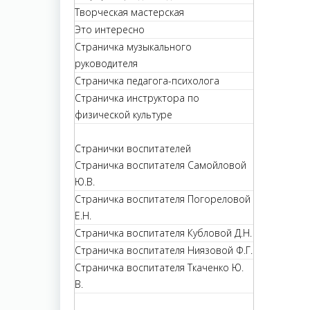
Творческая мастерская
Это интересно
Страничка музыкального
руководителя
Страничка педагога-психолога
Страничка инструктора по
физической культуре
Странички воспитателей
Страничка воспитателя Самойловой
Ю.В.
Страничка воспитателя Погореловой
Е.Н.
Страничка воспитателя Кубловой Д.Н.
Страничка воспитателя Ниязовой Ф.Г.
Страничка воспитателя Ткаченко Ю.
В.