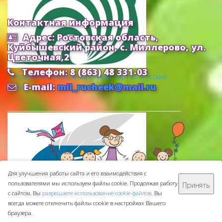
Контактная информация
Адрес: Ростовская область,
Куйбышевский район, с. Миллерово, ул.
Цветочная,2
Телефон: 8 (863) 48 331-03
Cправочно-информационный портал «Русский
E-mail:
mil_rucheek@mail.ru
язык»
Для улучшения работы сайта и его взаимодействия с
пользователями мы используем файлы cookie. Продолжая работу
Принять
МБДОУ ДС "Ручеек" © 2016-
2026
с сайтом, Вы
разрешаете использование cookie-файлов
. Вы
Сделано с ❤ в
ООО "Проводник"
всегда можете отключить файлы cookie в настройках Вашего
браузера.
Федеральный портал «Российское образование»