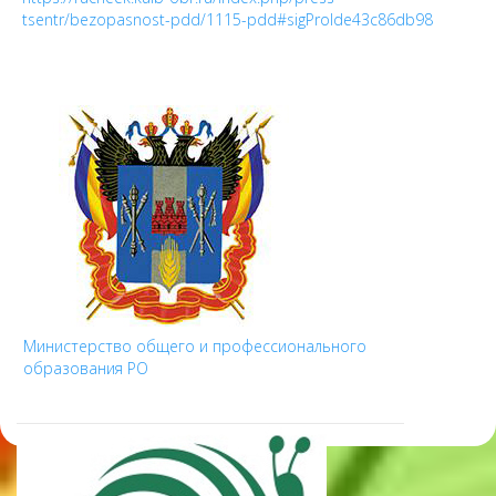
tsentr/bezopasnost-pdd/1115-pdd#sigProIde43c86db98
Министерство общего и профессионального
образования РО