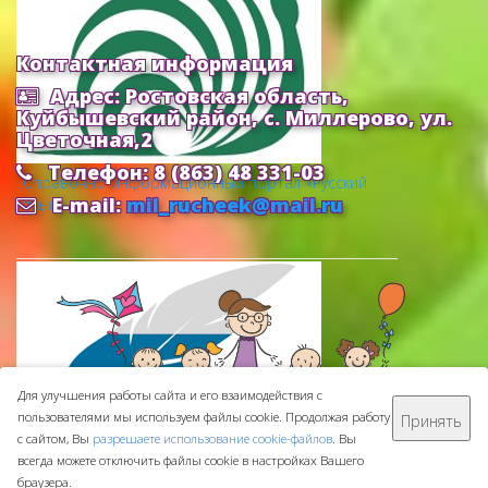
Контактная информация
Адрес: Ростовская область,
Куйбышевский район, с. Миллерово, ул.
Цветочная,2
Телефон: 8 (863) 48 331-03
Cправочно-информационный портал «Русский
E-mail:
mil_rucheek@mail.ru
язык»
Для улучшения работы сайта и его взаимодействия с
пользователями мы используем файлы cookie. Продолжая работу
Принять
МБДОУ ДС "Ручеек" © 2016-
2026
с сайтом, Вы
разрешаете использование cookie-файлов
. Вы
Сделано с ❤ в
ООО "Проводник"
всегда можете отключить файлы cookie в настройках Вашего
браузера.