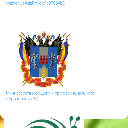
dvizheniya#sigProIdb7c37964b0
Министерство общего и профессионального
образования РО