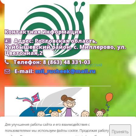
Контактная информация
Адрес: Ростовская область,
Куйбышевский район, с. Миллерово, ул.
Цветочная,2
Телефон: 8 (863) 48 331-03
Cправочно-информационный портал «Русский
E-mail:
mil_rucheek@mail.ru
язык»
Для улучшения работы сайта и его взаимодействия с
пользователями мы используем файлы cookie. Продолжая работу
Принять
МБДОУ ДС "Ручеек" © 2016-
2026