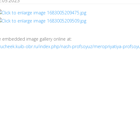
2.05.2023
e embedded image gallery online at:
/rucheek.kuib-obr.ru/index.php/nash-profsoyuz/meropriyatiya-profs