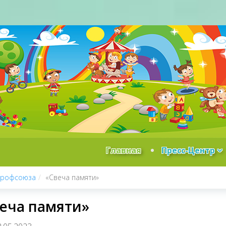
Главная
Пресс-Центр
профсоюза
«Свеча памяти»
еча памяти»