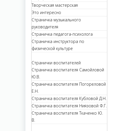
Творческая мастерская
Это интересно
Страничка музыкального
руководителя
Страничка педагога-психолога
Страничка инструктора по
физической культуре
Странички воспитателей
Страничка воспитателя Самойловой
Ю.В.
Страничка воспитателя Погореловой
Е.Н.
Страничка воспитателя Кубловой Д.Н.
Страничка воспитателя Ниязовой Ф.Г.
Страничка воспитателя Ткаченко Ю.
В.