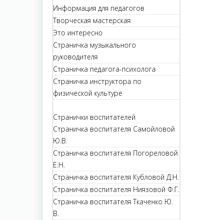
Информация для педагогов
Творческая мастерская
Это интересно
Страничка музыкального
руководителя
Страничка педагога-психолога
Страничка инструктора по
физической культуре
Странички воспитателей
Страничка воспитателя Самойловой
Ю.В.
Страничка воспитателя Погореловой
Е.Н.
Страничка воспитателя Кубловой Д.Н.
Страничка воспитателя Ниязовой Ф.Г.
Страничка воспитателя Ткаченко Ю.
В.