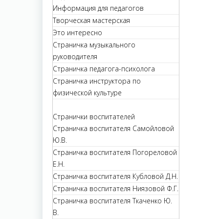
Информация для педагогов
Творческая мастерская
Это интересно
Страничка музыкального
руководителя
Страничка педагога-психолога
Страничка инструктора по
физической культуре
Странички воспитателей
Страничка воспитателя Самойловой
Ю.В.
Страничка воспитателя Погореловой
Е.Н.
Страничка воспитателя Кубловой Д.Н.
Страничка воспитателя Ниязовой Ф.Г.
Страничка воспитателя Ткаченко Ю.
В.