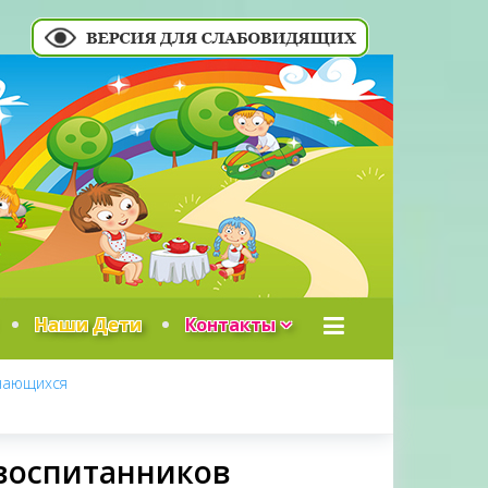
Наши Дети
Контакты
учающихся
 воспитанников