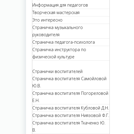
Информация для педагогов
Творческая мастерская
Это интересно
Страничка музыкального
руководителя
Страничка педагога-психолога
Страничка инструктора по
физической культуре
Странички воспитателей
Страничка воспитателя Самойловой
Ю.В.
Страничка воспитателя Погореловой
Е.Н.
Страничка воспитателя Кубловой Д.Н.
Страничка воспитателя Ниязовой Ф.Г.
Страничка воспитателя Ткаченко Ю.
В.