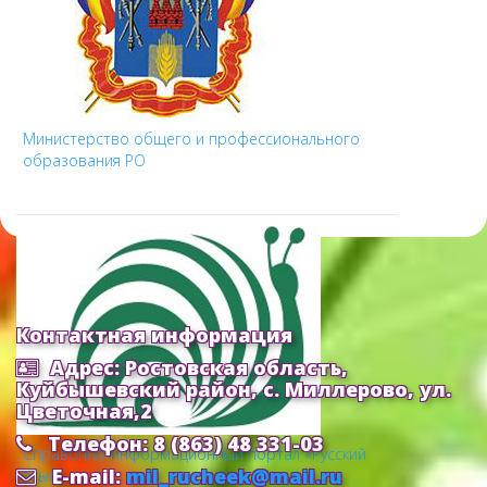
Министерство общего и профессионального
образования РО
Контактная информация
Адрес: Ростовская область,
Куйбышевский район, с. Миллерово, ул.
Цветочная,2
Телефон: 8 (863) 48 331-03
Cправочно-информационный портал «Русский
E-mail:
mil_rucheek@mail.ru
язык»