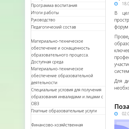
18.
Программа воспитания
Итоги работы
В цел
прост
Руководство
форум 
Педагогический состав
Прове
Материально-техническое
образ
обеспечение и оснащенность
ключе
образовательного процесса.
профес
Доступная среда
участ
Материально-техническое
систем
обеспечение образовательной
Для д
деятельности
необхо
Специальные условия для получения
образования инвалидами и лицами с
ОВЗ
Поза
Платные образовательные услуги
02.
Финансово-хозяйственная