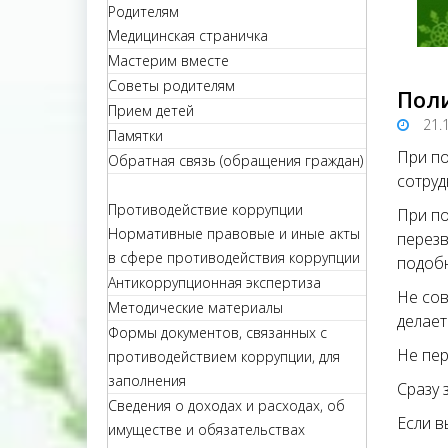
Родителям
Медицинская страничка
Мастерим вместе
Советы родителям
Пол
Прием детей
21.
Памятки
При по
Обратная связь (обращения граждан)
сотруд
Противодействие коррупции
При по
Нормативные правовые и иные акты
перезв
в сфере противодействия коррупции
подоб
Антикоррупционная экспертиза
Не сов
Методические материалы
делает
Формы документов, связанных с
Не пер
противодействием коррупции, для
заполнения
Сразу 
Сведения о доходах и расходах, об
Если в
имуществе и обязательствах