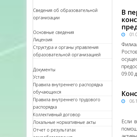
Сведения об образовательной
В пе
организации
конс
пред
Основные сведения
01.
Лицензия
Филиа
Структура и органы управления
Росто
образовательной организацией
осуще
предос
Документы
09.00 
Устав
Правила внутреннего распорядка
Кон
обучающихся
Правила внутреннего трудового
06.
распорядка
Коллективный договор
Если в
Локальные нормативные акты
помощь
Отчет о результатах
активн