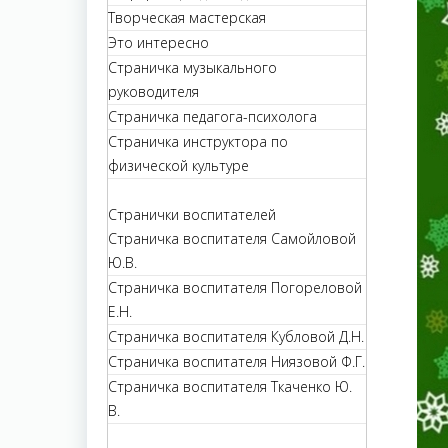
Творческая мастерская
Это интересно
Страничка музыкального
руководителя
Страничка педагога-психолога
Страничка инструктора по
физической культуре
Странички воспитателей
Страничка воспитателя Самойловой
Ю.В.
Страничка воспитателя Погореловой
Е.Н.
Страничка воспитателя Кубловой Д.Н.
Страничка воспитателя Ниязовой Ф.Г.
Страничка воспитателя Ткаченко Ю.
В.