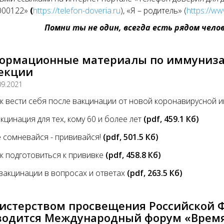
000122»
(
https://telefon-doveria.ru
), «Я – родитель» (
https://ww
Помни ты не один, всегда есть рядом чело
ормационные материалы по иммуниза
екции
09.2021
к вести себя после вакцинации от новой коронавирусной 
кцинация для тех, кому 60 и более лет
(pdf, 459.1 Кб)
 сомневайся - прививайся!
(pdf, 501.5 Кб)
к подготовиться к прививке
(pdf, 458.8 Кб)
вакцинации в вопросах и ответах
(pdf, 263.5 Кб)
истерством просвещения Российской Фе
водится Международный форум «Время