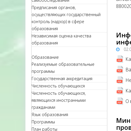
самообследования
88002
Предписания органов,
осуществляющих государственный
контроль (надзор) в сфере
образования
Инф
Независимая оценка качества
инф
образования
02.
Образование
Ка
Реализуемые образовательные
Ва
программы
Государственная аккредитация
Не
Численность обучающихся
Ка
Численность обучающихся,
являющихся иностранными
О 
гражданами
Язык образования
Мин
Программы
про
План работы