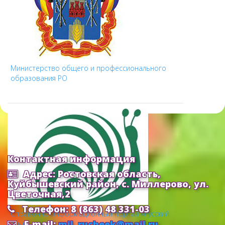
Министерство общего и профессионального
образования РО
Контактная информация
Адрес: Ростовская область,
Куйбышевский район, с. Миллерово, ул.
Цветочная,2
Телефон: 8 (863) 48 331-03
Cправочно-информационный портал «Русский
E-mail:
mil_rucheek@mail.ru
язык»