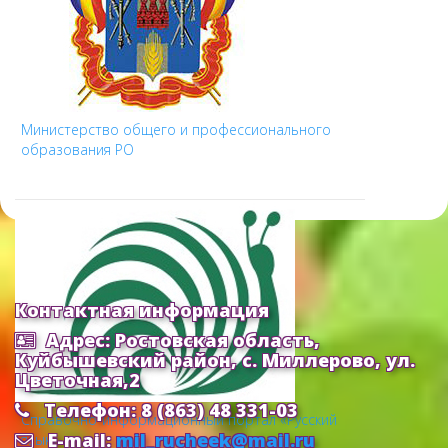
Министерство общего и профессионального
образования РО
Контактная информация
Адрес: Ростовская область,
Куйбышевский район, с. Миллерово, ул.
Цветочная,2
Телефон: 8 (863) 48 331-03
Cправочно-информационный портал «Русский
E-mail:
mil_rucheek@mail.ru
язык»