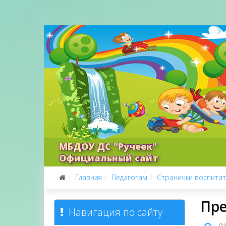
МБДОУ ДС "Ручеек"
Официальный сайт
Главная
Педагогам
Странички воспита
Пре
Навигация по сайту