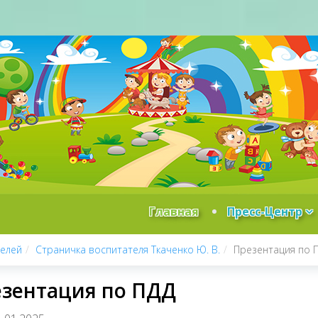
Главная
Пресс-Центр
телей
Страничка воспитателя Ткаченко Ю. В.
Презентация по 
зентация по ПДД