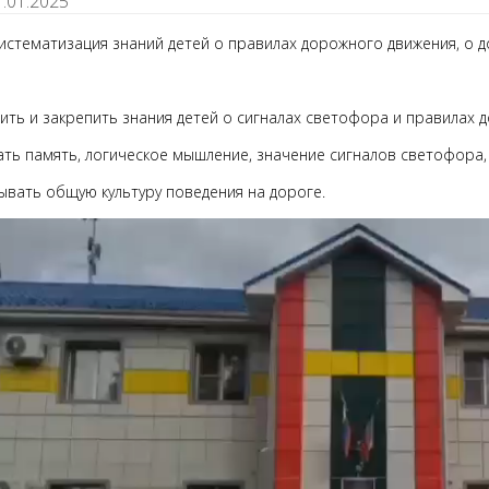
1.01.2025
Систематизация знаний детей о правилах дорожного движения, о д
ить и закрепить знания детей о сигналах светофора и правилах 
ать память, логическое мышление, значение сигналов светофора,
ывать общую культуру поведения на дороге.